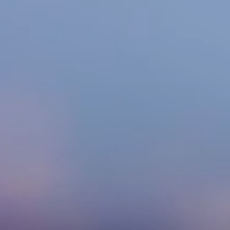
I
NNO
DURCH